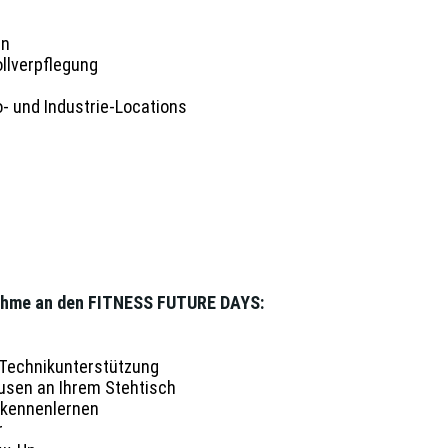
rn
llverpflegung
io- und Industrie-Locations
lnahme an den FITNESS FUTURE DAYS:
 Technikunterstützung
usen an Ihrem Stehtisch
 kennenlernen
r