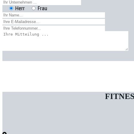
Herr
Frau
FITNE